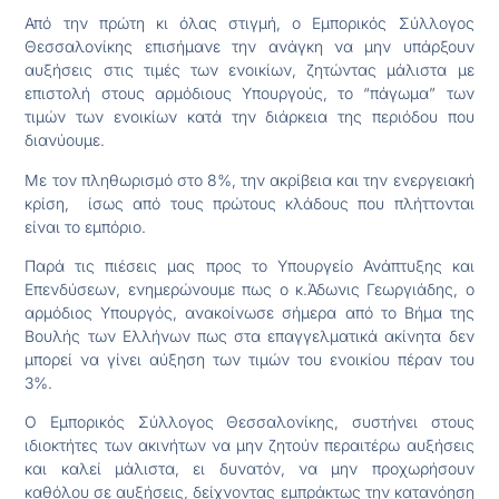
Από την πρώτη κι όλας στιγμή, ο Εμπορικός Σύλλογος
Θεσσαλονίκης επισήμανε την ανάγκη να μην υπάρξουν
αυξήσεις στις τιμές των ενοικίων, ζητώντας μάλιστα με
επιστολή στους αρμόδιους Υπουργούς, το “πάγωμα” των
τιμών των ενοικίων κατά την διάρκεια της περιόδου που
διανύουμε.
Με τον πληθωρισμό στο 8%, την ακρίβεια και την ενεργειακή
κρίση, ίσως από τους πρώτους κλάδους που πλήττονται
είναι το εμπόριο.
Παρά τις πιέσεις μας προς το Υπουργείο Ανάπτυξης και
Επενδύσεων, ενημερώνουμε πως ο κ.Άδωνις Γεωργιάδης, ο
αρμόδιος Υπουργός, ανακοίνωσε σήμερα από το Βήμα της
Βουλής των Ελλήνων πως στα επαγγελματικά ακίνητα δεν
μπορεί να γίνει αύξηση των τιμών του ενοικίου πέραν του
3%.
Ο Εμπορικός Σύλλογος Θεσσαλονίκης, συστήνει στους
ιδιοκτήτες των ακινήτων να μην ζητούν περαιτέρω αυξήσεις
και καλεί μάλιστα, ει δυνατόν, να μην προχωρήσουν
καθόλου σε αυξήσεις, δείχνοντας εμπράκτως την κατανόηση