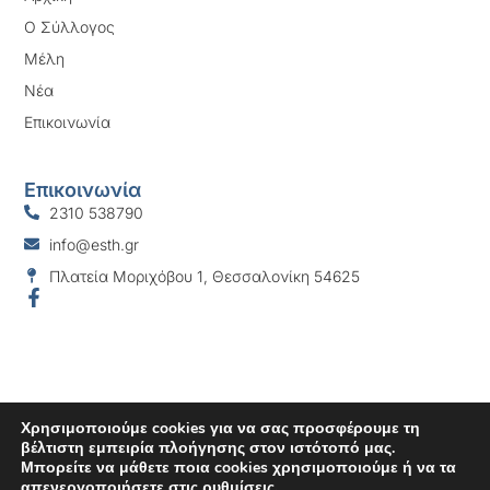
Ο Σύλλογος
Μέλη
Νέα
Επικοινωνία
Επικοινωνία
2310 538790
info@esth.gr
Πλατεία Μοριχόβου 1, Θεσσαλονίκη 54625
Χρησιμοποιούμε cookies για να σας προσφέρουμε τη
βέλτιστη εμπειρία πλοήγησης στον ιστότοπό μας.
Μπορείτε να μάθετε ποια cookies χρησιμοποιούμε ή να τα
© All rights reserved 2025 Εμπορικός Σύλλογος Θεσσαλονίκης |
απενεργοποιήσετε στις
ρυθμίσεις
.