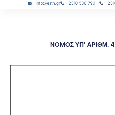
info@esth.gr
2310 538 790
231
NOMOΣ ΥΠ’ ΑΡΙΘΜ. 49