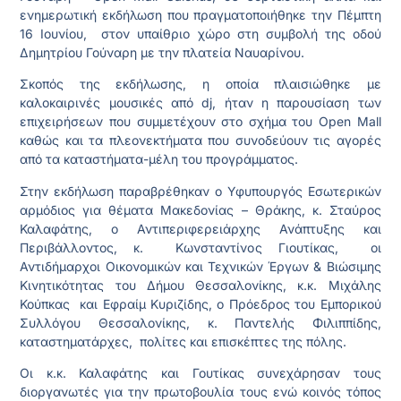
ενημερωτική εκδήλωση που πραγματοποιήθηκε την Πέμπτη
16 Ιουνίου, στον υπαίθριο χώρο στη συμβολή της οδού
Δημητρίου Γούναρη με την πλατεία Ναυαρίνου.
Σκοπός της εκδήλωσης, η οποία πλαισιώθηκε με
καλοκαιρινές μουσικές από dj, ήταν η παρουσίαση των
επιχειρήσεων που συμμετέχουν στο σχήμα του Open Mall
καθώς και τα πλεονεκτήματα που συνοδεύουν τις αγορές
από τα καταστήματα-μέλη του προγράμματος.
Στην εκδήλωση παραβρέθηκαν ο Υφυπουργός Εσωτερικών
αρμόδιος για θέματα Μακεδονίας – Θράκης, κ. Σταύρος
Καλαφάτης, ο Αντιπεριφερειάρχης Ανάπτυξης και
Περιβάλλοντος, κ. Κωνσταντίνος Γιουτίκας, οι
Αντιδήμαρχοι Οικονομικών και Τεχνικών Έργων & Βιώσιμης
Κινητικότητας του Δήμου Θεσσαλονίκης, κ.κ. Μιχάλης
Κούπκας και Εφραίμ Κυριζίδης, ο Πρόεδρος του Εμπορικού
Συλλόγου Θεσσαλονίκης, κ. Παντελής Φιλιππίδης,
καταστηματάρχες, πολίτες και επισκέπτες της πόλης.
Οι κ.κ. Καλαφάτης και Γουτίκας συνεχάρησαν τους
διοργανωτές για την πρωτοβουλία τους ενώ κοινός τόπος