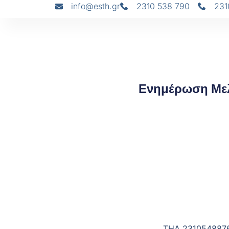
info@esth.gr
2310 538 790
231
Ενημέρωση Μελ
ΤΗΛ.2310548876