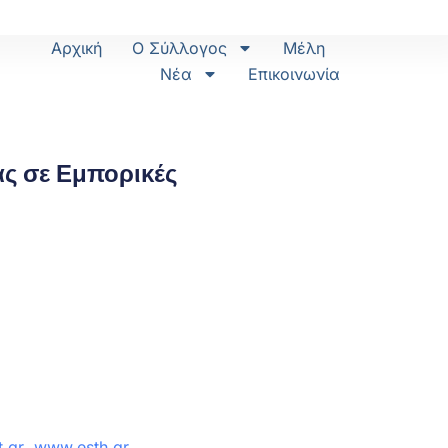
Αρχική
Ο Σύλλογος
Μέλη
Νέα
Επικοινωνία
ς σε Εμπορικές
.gr
www.esth.gr