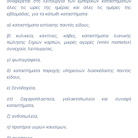
αναφέρεται στη λειτουργία των εμπορικών καταστημάτων
όλες τις ώρες της ημέρας και όλες τις ημέρες της
εβδομάδας, για τα κάτωθι καταστήματα:
α) καταστήματα εστίασης παντός είδους,
β) κυλικεία, καντίνες, κάβες, καταστήματα λιανικής
πώλησης ξηρών καρπών, μικρές αγορές («mini markets»)
συνεχούς λειτουργίας,
γ) φωτογραφεία,
δ) καταστήματα παροχής υπηρεσιών διασκέδασης παντός
είδους,
ε) ξενοδοχεία,
στ) ζαχαροπλαστεία, γαλακτοπωλεία και συναφή
καταστήματα,
ζ) ανθοπωλεία,
η) πρατήρια υγρών καυσίμων,
θ) περίπτερα,