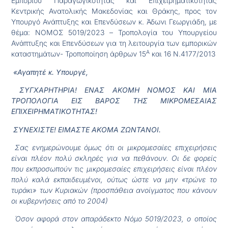
Εμπορίου Παραγωγικότητας και Επιχειρηματικότητας
Κεντρικής Ανατολικής Μακεδονίας και Θράκης, προς τον
Υπουργό Ανάπτυξης και Επενδύσεων κ. Άδωνι Γεωργιάδη, με
θέμα: ΝΟΜΟΣ 5019/2023 – Τροπολογία του Υπουργείου
Ανάπτυξης και Επενδύσεων για τη λειτουργία των εμπορικών
Α
καταστημάτων- Τροποποίηση άρθρων 15
και 16 Ν.4177/2013
«Αγαπητέ κ. Υπουργέ,
ΣΥΓΧΑΡΗΤΗΡΙΑ! ΕΝΑΣ ΑΚΟΜΗ ΝΟΜΟΣ ΚΑΙ ΜΙΑ
ΤΡΟΠΟΛΟΓΙΑ ΕΙΣ ΒΑΡΟΣ ΤΗΣ ΜΙΚΡΟΜΕΣΑΙΑΣ
ΕΠΙΧΕΙΡΗΜΑΤΙΚΟΤΗΤΑΣ!
ΣΥΝΕΧΙΣΤΕ! ΕΙΜΑΣΤΕ ΑΚΟΜΑ ΖΩΝΤΑΝΟΙ.
Σας ενημερώνουμε όμως ότι οι μικρομεσαίες επιχειρήσεις
είναι πλέον πολύ σκληρές για να πεθάνουν. Οι δε φορείς
που εκπροσωπούν τις μικρομεσαίες επιχειρήσεις είναι πλέον
πολύ καλά εκπαιδευμένοι, ούτως ώστε να μην «τρώνε το
τυράκι» των Κυριακών (προσπάθεια ανοίγματος που κάνουν
οι κυβερνήσεις από το 2004)
Όσον αφορά στον απαράδεκτο Νόμο 5019/2023, ο οποίος