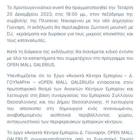
Το Χριστουγεννιάτικο event θα πραγματοποιηθεί την Τετάρτη
20 Δεκεμβρίου 2023, στις 18:00 μμ., στον πεζόδρομο της
συμβολής της Πλατείας Ναυαρίνου με την οδό Δημητρίου
Γούναρη. Η εκδήλωση θα περιλαμβάνει ζωντανή μουσική με
DJ, κεράσματα και δωράκια για τους μικρούς επισκέπτες και
τους καταναλωτές.
Κατά τη διάρκεια της εκδήλωσης θα διανέμεται ειδικό έντυπο
με όλα τα καταστήματα που συμμετέχουν στο πρόγραμμα του
OPEN MALL GALERIUS.
Υπενθυμίζεται ότι τo Έργο «Ανοικτά Κέντρα Εμπορίου – Δ.
ΓΟΥΝΑΡΗ» – «OPEN MALL GALERIUS» εντάσσεται στον
πρωτοποριακό θεσμό των Ανοικτών Κέντρων Εμπορίου και
λειτουργεί στη βάση συνεργασίας του Εμπορικού Συλλόγου
Θεσσαλονίκης και του Δήμου Θεσσαλονίκης. Η λειτουργία
του αποσκοπεί στη δημιουργία ενός ανανεωμένου,
αναβαθμισμένου αισθητικά περιβάλλοντος χώρου,
ανταγωνιστικού των περιφερειακών εμπορικών κέντρων.
Το έργο «Ανοικτά Κέντρα Εμπορίου Δ. Γούναρη», OPEN MALL
GALERIUS συγχρηματοδοτείται από το Ευρωπαϊκό Ταμείο